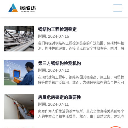
钢结构工程检测鉴定
时间:
2024-07-15
我们将探讨钢结构工程检测鉴定的广泛范围，包括材料检
测、构件性能评估、连接节点的安全性检查等。同时，将
详细介绍各种检测鉴定方法，如无损检测技术、力学性能
测试以及结构健康监测等。此外梳理鉴定流程的各个阶
第三方钢结构检测机构
段...
时间:
2024-07-12
在现代建筑工程中，钢结构因其强度高、施工快、可塑性
好等优势被广泛应用。然而，为确保钢结构的安全性和可
靠，下面将围绕第三方钢结构检测机构提供的服务、权威
机构的特征以及如何寻找这些机构进行详细阐述。一、
房屋危房鉴定的重要性
第...
时间:
2024-07-11
房屋作为人们生活的基本场所，其安全性直接关系到每个
人的生命安全和生活质量。然而，由于自然灾害、建筑老
化、不当使用等多种因素，房屋结构安全问题日益凸显。
房屋危房鉴定作为一项专 业的技术活动，对于及时发现...