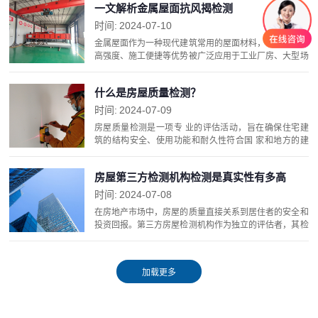
一文解析金属屋面抗风揭检测
时间:
2024-07-10
金属屋面作为一种现代建筑常用的屋面材料，以其轻质、
高强度、施工便捷等优势被广泛应用于工业厂房、大型场
馆、商业建筑等。极端气候事件的频发使得建筑物的风荷
载问题日益突出，金属屋面由于其材料特性，在大风作
什么是房屋质量检测？
用...
时间:
2024-07-09
房屋质量检测是一项专 业的评估活动，旨在确保住宅建
筑的结构安全、使用功能和耐久性符合国 家和地方的建
设标准。这项检测对于维护房地产市场的健康发展、保护
消费者权益以及预防建筑事故具有重要意义。下面就从
房屋第三方检测机构检测是真实性有多高
概...
时间:
2024-07-08
在房地产市场中，房屋的质量直接关系到居住者的安全和
投资回报。第三方房屋检测机构作为独立的评估者，其检
测结果的真实性对于买卖双方以及整个市场都至关重要。
面对市场上层出不穷、良莠不齐地第三方检测机构，客
户...