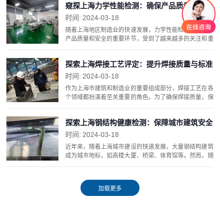
窥探上海力学性能检测：确保产品质量与安全
筑...
时间:
2024-03-18
随着上海地区制造业的快速发展，力学性能检测作为确保
产品质量和安全的重要环节，受到了越来越多的关注和重
视。力学性能检测涉及材料的强度、硬度、韧性等多个方
面，对于各类制造业，尤其是机械、汽车、航空航天等
探索上海焊接工艺评定：提升焊接质量与标准
领...
化水平
时间:
2024-03-18
作为上海市建筑和制造业的重要组成部分，焊接工艺在各
个领域都扮演着至关重要的角色。为了确保焊接质量，保
障工程安全，上海开展了焊接工艺评定工作，旨在提升焊
接质量与标准化水平，推动行业健康发展。首先，焊接
探索上海钢结构健康检测：保障城市建筑安全
工...
时间:
2024-03-18
近年来，随着上海城市建设的快速发展，大量钢结构建筑
成为城市地标，如高楼大厦、桥梁、体育馆等。然而，随
着时间的推移，这些钢结构建筑也面临着日益严峻的健康
安全挑战。为了确保上海城市建筑的安全，开展了钢结
构...