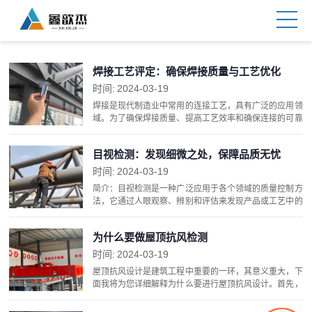
焊接工艺评定：确保焊接质量与工艺优化
时间:
2024-03-19
焊接是现代制造业中常用的连接工艺，具有广泛的应用领
域。为了确保焊接质量、提高工艺效率和确保连接的可靠
性，焊接工艺评定成为必不可少的环节。本文将介绍焊接
工艺评定的意义、评定方法和其在制造业中的重要性。
目视检测：发现细微之处，保障品质无忧
1...
时间:
2024-03-19
简介：目视检测是一种广泛应用于各个领域的质量控制方
法，它通过人眼观察、辨别和评估来发现产品或工艺中的
细微缺陷和问题。本文将介绍目视检测的意义、应用领域
以及其在品质控制中的重要性。1.意义及重要性：2....
为什么要做屋顶抗风检测
时间:
2024-03-19
屋顶抗风设计是建筑工程中重要的一环，其意义重大，下
面我将为您详细解释为什么要进行屋顶抗风设计。首先，
风是自然界中常见的气象现象之一，其力量在恶劣天气条
件下可能变得非常强大。在建筑领域中，强风可能对建