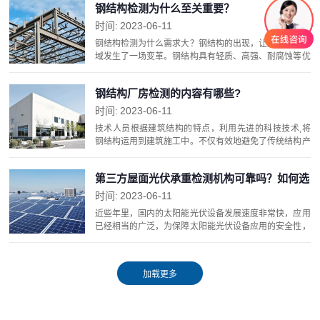
钢结构检测为什么至关重要？
时间:
2023-06-11
钢结构检测为什么需求大？钢结构的出现，让建筑工程领
域发生了一场变革。钢结构具有轻质、高强、耐腐蚀等优
异特性，而且制造加工工期短，建造效率高。因此，钢结
构被广泛应用于大型工业厂房、大型体育场馆、桥梁、
钢结构厂房检测的内容有哪些?
高...
时间:
2023-06-11
技术人员根据建筑结构的特点，利用先进的科技技术,将
钢结构运用到建筑施工中。不仅有效地避免了传统结构产
生的问题，同时其稳定性更强。其应用要点就是要对钢材
料进行严格地检测,保证建筑材料的性能是否优良。那么...
第三方屋面光伏承重检测机构可靠吗？如何选
择？
时间:
2023-06-11
近些年里，国内的太阳能光伏设备发展速度非常快，应用
已经相当的广泛，为保障太阳能光伏设备应用的安全性，
做好屋面光伏承重检测就显得非常重要。目前市面上有不
少第三方的检测机构，对于这些机构的可靠性也是大家
都...