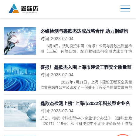
必维检测与鑫歆杰达成战略合作 助力钢结构
检测市场发展
时间:
2023-07-04
6月8日，法利投资中国（有限）公司与鑫歆杰质量检
测（上海）有限公司，双方就钢结构检测达成合作协
议。 法利投资（上海）有限公司成立于2001年，是必
维集团中国旗下子公司。 ...
喜报！鑫歆杰入围上海市建设工程安全质量监
督总站“监督抽检工作”名录！
时间:
2023-07-04
2022年7月11日，上海市建设工程安全质量
监督总站办公室公印发了一份关于工程安全质量监督抽检
工作检测单位的通知。工程实体监督检测（钢结构检测）
项目，仅三家单...
鑫歆杰检测上榜“上海市2022年科技型企业名
单”
时间:
2023-07-04
近日，根据《科技型中小企业评价办法》（国科发政
〔2017〕115号）和《科技型中小企业评价服务工作指
引》（国科火字〔2022〕67号）要求，经公示通过，宝
山区143家企业入库上海市2022年第四批科技...