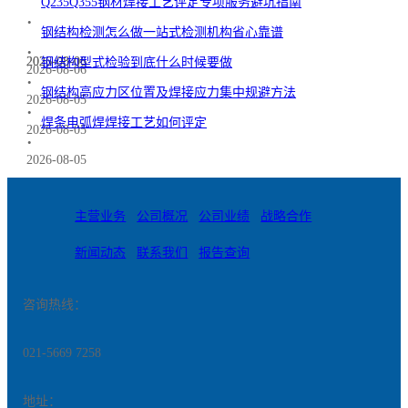
Q235Q355钢材焊接工艺评定专项服务避坑指南
.
钢结构检测怎么做一站式检测机构省心靠谱
.
2026-08-06
2026-08-06
钢结构型式检验到底什么时候要做
2026-08-06
.
钢结构高应力区位置及焊接应力集中规避方法
2026-08-05
.
焊条电弧焊焊接工艺如何评定
2026-08-05
.
2026-08-05
2026-07-28
主营业务
公司概况
公司业绩
战略合作
2026-07-28
新闻动态
联系我们
报告查询
咨询热线：
021-5669 7258
地址：