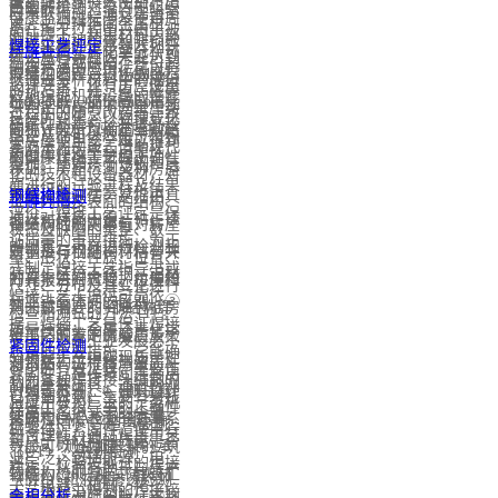
全才能继续投入使用。房
目的。
伤害被检测对象内部组织
时采取措施。通过实验室
健康监测过程涉及使用周
求。②分辨不同金属材
屋在施工过程中，由于被
的前提下，利用材料内部
测试、实地检查和非损检
期性采样的传感器阵列获
焊接工艺评定
了解详情>
料：金属元素化学分析可
偷工减料等原因未能达到
结构异常或缺陷存在引起
测等方法的应用，可以有
取结构响应，损伤敏感指
焊接工艺评定（Welding
以通过分析材料中的成分
设计要求，还有房屋使用
的热、声、光、电、磁等
效地保证机械设备的性能
标的提取，损伤敏感指标
Procedure Qualification，
来判定所属的不同金属类
过程中的随意改造等，致
反应的变化，以物理或化
稳定性和寿命，并提高设
的统计分析以确定当前结
简称WPQ) 为验证所拟定
型，从而可以应用于材料
使房屋使用安全难以得到
学方法为手段，借助现代
备的工作效率和可靠性。
构健康状况等过程。
的焊件焊接工艺的正确性
鉴别。比如：不锈钢和氢
保证。房屋检测又称房屋
化的技术和设备器材，对
而进行的试验过程及结果
氧化铝的三元素分析法，
了解详情>
质量检测评估，是指由具
钢结构检测
了解详情>
试件内部及表面的结构、
评价。焊接工艺评定是保
通过对样品中镍、钴、锰
备资质的检测单位对房屋
钢结构检测内容有：1、
状态及缺陷的类型、数
证质量的重要措施，为正
的测定，可以进行检测和
质量进行检测，评估，并
对钢及与钢结构材料有关
量、形状、性质、位置、
式制定焊接工艺指导书或
筛选，区分不锈钢、铝材
开具报告的过程。房屋检
的元素进行检验、拉伸和
尺寸、分布及其变化进行
焊接工艺卡提供可靠依
和亚铁氧体间的区别。③
测一般需要的资质包括房
弯曲试验。2、钢结构焊
检查和测试的方法 [1] 。
据。焊接工艺是保证焊接
质量控制：金属元素化学
管部门颁发的房屋质量检
接工艺的鉴定试验。3、
无损检测是工业发展必不
紧固件检测
质量的重要措施，它能确
分析是生产中实现质量控
测资质、工程检测资质
对钢结构进行超声波、X
可少的有效工具，重要性
紧固件，是作紧固连接用
认为各种焊接接头编制的
制的重要工具。通过检测
（如江苏省）、建筑设计
射线等检测。4、测试框
已得到公认。主要有射线
且应用极为广泛的一类机
焊接工艺指导书的正确性
样品中各个元素的含量，
资质和CMA检测资质等。
架螺栓连接表面的防滑系
检验（RT）、超声检测
械零件。紧固件，使用行
和合理性。通过焊接工艺
可以了解材料的质量是否
一般可以分为建（构）筑
数。5、测试钢框架的承
（UT）、磁粉检测
业广泛，包括能源、电
评定，检验按拟订的焊接
稳定，从而有助于与生产
物结构检测鉴定、建筑工
载能力。6、测试防火材
（MT）和液体渗透检测
子、电器、机械、化工、
工艺指导书焊制的焊接接
要求进行对照分析。④判
金相分析