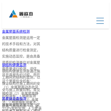
金属屋面系统检测
金属屋面检测是运用一定
的技术手段和方法，对其
结构质量进行检查测定，
实施动态监控，是由具备
资质的检测单位对金属屋
钢结构健康监测
面质量进行检测，评估，
钢结构健康监测是通过施
并开具报告的过程。而在
工期间对结构的监测，以
这个里面包含的有：
保证结构在施工期间的安
（1）金属屋面动态抗风
全与施工质量控制。常见
揭检测（2）金属屋面静
的检测有：1.地面监测
房屋综合类检测
态抗风揭检测（3）金属
法、2.地面摄影测量法、
房屋质量检测是运用一定
屋面气密性检测（4）金
3.GPS变形监测、4.卫星遥
的技术手段和方法，通过