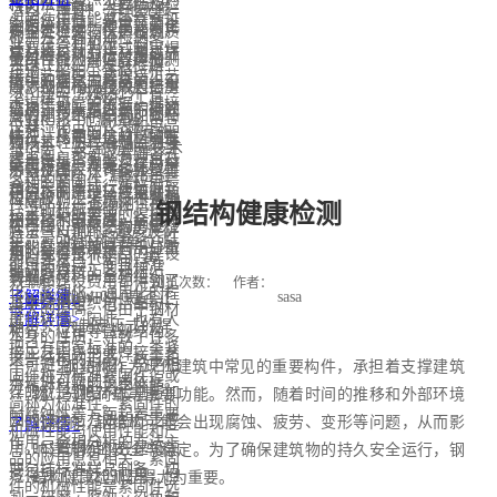
程司法鉴定、灾后结构检
料的性能等。主要涉及：
（PT） 四种。其他无损
冶金、模具、液压等等行
头的使用性能是否符合设
定污染情况：金属元素化
金相分析是一种重要的金
测鉴定、文物保护建筑质
安全性检测、抗震检测、
检测方法有涡流检测
业，在各种机械、设备、
计要求，并为正式制定焊
学分析可以分析材料或环
属材料检测方法，通过显
量综合检测评估等类别。
使用性能检测、改造检测
（ECT）、声发射检测
车辆、船舶、铁路、桥
接工艺指导书或焊接工艺
境中的金属元素含量，可
微镜观察金属样品的组织
所涉及的检测技术包括房
等。钢结构已经成为最重
（AE）、热像/红外
梁、建筑、结构、工具、
卡提供可靠的依据。焊接
以用于判断是否有污染的
结构，揭示其内部的微观
屋检测技术、结构加固补
要的建筑结构形式。钢结
（TIR）、泄漏试验
仪器、化工、仪表和用品
工艺评定目的1、评定施
情况，比如常见的土壤重
特征，从而评估材料的性
强技术、工程检测监测技
构以其轻质、高强、易变
（LT）、交流场测量技术
等上面，都可以看到各式
焊单位是否有能力焊出符
金属污染检测等。在材料
能和质量。本文将探讨金
术以及国家认可实验室等
形等优点，在许多大型工
（ACFMT）、漏磁检验
各样的紧固件，是应用最
合相关国家或行业标准、
研究、制造、环境监测和
相分析的原理、应用以及
房屋检测上下游技术整合
程中被广泛采用。在各种
（MFL）、远场测试检测
钢结构健康检测
广泛的机械基础件。它的
技术规范所要求的焊接接
质量控制等方面，金属元
相关技术的发展。金相分
在一起，可称之为房屋检
项目中，钢架结构的应
方法（RFT）、超声波衍
特点是品种规格繁多，性
头。2、验证施焊单位所
素化学分析都具有十分重
析的基本原理是利用显微
测的综合技术。
用，使得整个项目的建设
射时差法（TOFD）等。
能用途各异，而且标准
拟订的焊接工艺规程
要的意义。
镜观察材料的金相组织，
效率和建设费用都得到了
日期：
浏览次数：
作者：
化、系列化、通用化的程
2024-04-07
sasa
了解详情>
（WPS或pWPS）是否正
了解详情>
其中金相组织包括晶粒、
很大的提高。但由于钢材
了解详情>
度也极高。因此，也有人
确。3、为制定正式的焊
相界、位错等微观结构。
本身的性质，导致了许多
把已有国家标准的一类紧
接工艺指导书或焊接工艺
这些结构的形态、数量和
不可避免的问题，与之相
钢结构作为现代建筑中常见的重要构件，承担着支撑建筑
固件称为标准紧固件，或
卡提供可靠的技术依据。
分布对材料的力学性能、
伴的就是钢结构检测与加
物、分担荷载等重要功能。然而，随着时间的推移和外部环境
简称为标准件。紧固件的
耐腐蚀性等方面起着重要
固的技术与方法的广泛应
的影响，钢结构可能会出现腐蚀、疲劳、变形等问题，从而影
了解详情>
机械性能与使用性能和产
作用。金相分析的方法主
用。尽管钢结构在建筑领
响建筑物的安全与稳定。为了确保建筑物的持久安全运行，钢
品的应用息息相关。紧固
要包括标准样品制备、切
域得到了广泛的应用，但
结构健康检测显得尤为重要。
件的机械性能是紧固件选