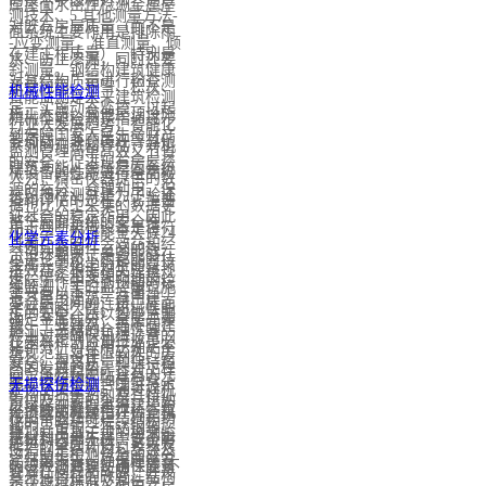
属屋面水密性检测金属屋
测技术、5.其他测量方法-
对既有房屋质量（而不是
面系统主要作用是排除雨
-应变测量，准直测量、倾
在建工程质量），特别是
水、防止渗漏，同时还要
斜测量。钢结构建筑健康
对其结构质量进行检查测
承受风雨、积雪、积灰、
机械性能检测
智能监测是未来建筑检测
定，实施动态监控，以起
施工人员、其他屋顶设施
机械性能检测是指通过一
行业大发展趋势，智能化
到保障国家人民生命财产
等荷载，兼顾美观等其他
系列的测试和评估，对机
监测管理简单高效又节省
的安全，促进现有房屋资
建筑功能。金属屋面系统
械设备的性能进行全面检
人力，精密仪器提供的数
源的充分、合理利用，保
抗风揭检测就是为了验证
查和评估的过程。它主要
据也比人工采集的数据更
证社会的稳定作用，因此
整个屋面系统的安全性
用于判断机械设备是否符
加科学，而且能全天候24
化学元素分析
具有巨大的社会效益和经
（例如紧固件之间的连
合设计要求，是否能够在
小无论刮风下雨都能时持
金属元素化学分析的意义
济效益。根据相关建筑规
接、檩条和支架的连接、
实际工作中达到预期的稳
续监测，实时监控建筑施
主要有以下一些方面：①
范（民用建筑、商用建
复合层之间的连接、屋面
定性和耐久性。机械性能
工的安全。所以智能监测
确定金属成分：金属元素
筑、工业建筑）等不同建
施工、选材的合理性等
检测对于确保机械设备的
在未来检测监测行业是必
化学分析可以用于确定不
筑规范，对年限较久的房
等）。为设计、制作、安
安全、提高质量和保持稳
然的发展趋势。针对工程
同金属材料中所含有的元
屋，进行构件抽样检查。
装单位提供符合国家技术
无损探伤检测
定性至关重要。通过对机
结构的损伤识别及其特征
素以及元素的含量，比如
以实际测数据进行建模验
经济政策和绿色评价，真
无损检测就是指在检查机
械设备的性能、结构和功
化的策略和过程。结构损
纯铜、黄铜、不锈钢等。
算，并出具正规的检测鉴
正做到技术先进、安全耐
械材料内部不损害或不影
能进行全面评估，可以发
伤指的是结构材料参数及
这有助于检测合金的成分
定结果报告，确保建筑安
久、经济合理、确保质量
响被检测对象使用性能,不
现潜在问题和故障，并及
其几何特征的改变。结构
是否符合标准及制造要