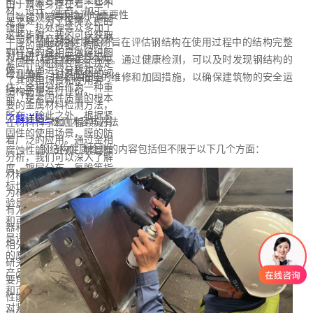
割、研磨、腐蚀、染色和
由于其本身存在着一些不
材、设计、生产、加工、
1. 健康检测的重要性
显微镜观察等步骤。通过
足之处，为了保障人民的
镀膜、热处理等众多加工
这些步骤，我们可以获取
生命和财产安全，还必须
钢结构健康检测旨在评估钢结构在使用过程中的结构完整
工序的重要依据。同时，
到样品的金相显微组织图
对其进行结构安全性进行
性、稳定性和安全性。通过健康检测，可以及时发现钢结构的
紧固件的机械性能还决定
像，从而进行分析和评
检测鉴定，对其整体的钢
问题，并采取相应的维修和加固措施，以确保建筑物的安全运
了其应用场景和使用寿
估。金相分析作为一种重
结构质量进行评价。
行。
命，是紧固件质量的根本
要的金属材料检测方法，
所在。除此之外，根据紧
了解详情>
2. 检测内容与方法
在材料科学和工程领域有
固件的使用场景，膜的防
着广泛的应用。通过金相
钢结构健康检测的内容包括但不限于以下几个方面：
腐蚀性能、外观、镀层厚
分析，我们可以深入了解
度、镀层分布、氢脆等指
材料的内部结构和性能，
标也值得关注。紧固件试
为材料的设计和应用提供
验是验证紧固件产品质量
有力的支持。随着现代仪
和可靠性的重要手段，也
器和技术的不断发展，金
是评价紧固件质量最重要
相分析将继续在材料科学
的原始数据之一。为保证
研究和工业生产中扮演重
产品性能，提高产品质量
要角色，并为金属材料的
和市场竞争力，需要通过
性能改进和产品质量控制
对紧固件产品进行性能试