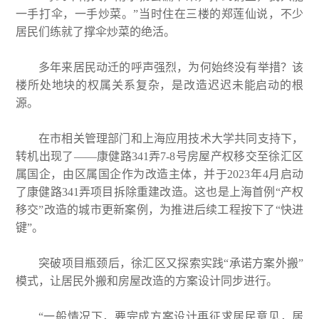
一手打伞，一手炒菜。”当时住在三楼的郑莲仙说，不少
居民们练就了撑伞炒菜的绝活。
多年来居民动迁的呼声强烈，为何始终没有举措？该
楼所处地块的权属关系复杂，是改造迟迟未能启动的根
源。
在市相关管理部门和上海应用技术大学共同支持下，
转机出现了——康健路341弄7-8号房屋产权移交至徐汇区
属国企，由区属国企作为改造主体，并于2023年4月启动
了康健路341弄项目拆除重建改造。这也是上海首例“产权
移交”改造的城市更新案例，为推进后续工程按下了“快进
键”。
突破项目瓶颈后，徐汇区又探索实践“承诺方案外搬”
模式，让居民外搬和房屋改造的方案设计同步进行。
“一般情况下，要完成方案设计再征求居民意见，居