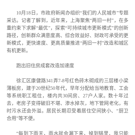
10月18日，市政府新闻办组织“我们的人民城市”专题
采访。记者了解到，近年来，上海聚焦“两旧一村”，在多
重约束下求解“最优”，探索“可持续城市更新模式”的创新
路径，创新群众满意度高、综合效益好、财政可承受的更
新模式，更快速度、更高质量推进“两旧一村”改造和城区
有机更新。
跑出旧住房成套改造加速度
徐汇区康健路341弄7-8号红色砖木砌成的三层楼小梁
薄板房，建于20世纪50年代，早年分配给当地教育、工会
等系统职工租住，楼内共30间房、27户人家。数十年过
去，老房子变得破旧不堪、渗水掉灰，地下管网老化，有
时污水还会外溢。居民长期忍受着居住空间狭小、“厨卫
合用”等不便。
“每到下雨天，雨水就会漏下来，掉到锅里，我只能