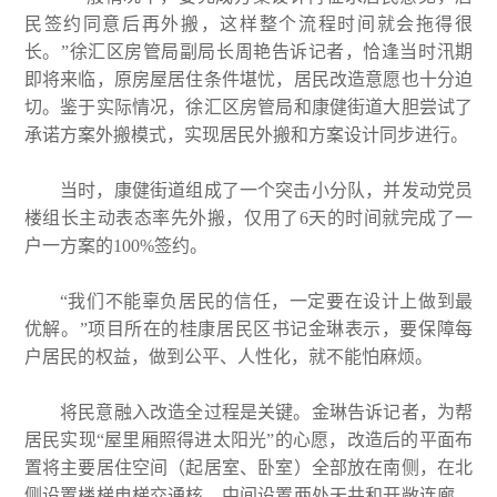
民签约同意后再外搬，这样整个流程时间就会拖得很
长。”徐汇区房管局副局长周艳告诉记者，恰逢当时汛期
即将来临，原房屋居住条件堪忧，居民改造意愿也十分迫
切。鉴于实际情况，徐汇区房管局和康健街道大胆尝试了
承诺方案外搬模式，实现居民外搬和方案设计同步进行。
当时，康健街道组成了一个突击小分队，并发动党员
楼组长主动表态率先外搬，仅用了6天的时间就完成了一
户一方案的100%签约。
“我们不能辜负居民的信任，一定要在设计上做到最
优解。”项目所在的桂康居民区书记金琳表示，要保障每
户居民的权益，做到公平、人性化，就不能怕麻烦。
将民意融入改造全过程是关键。金琳告诉记者，为帮
居民实现“屋里厢照得进太阳光”的心愿，改造后的平面布
置将主要居住空间（起居室、卧室）全部放在南侧，在北
侧设置楼梯电梯交通核，中间设置两处天井和开敞连廊，