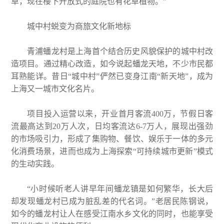
草，现在楼下开放式的庭院也有花草植物。”
城中村蜕变为商旅文化新地标
青浦蟠龙村是上海首个结合历史风貌保护的城中村改
造项目。通过精心改造，如今说起蟠龙天地，不少市民都
耳熟能详。昔日“城中村”俨然已变身江南“新天地”，成为
上海又一城市文化名片。
项目投入运营以来，开业首月客流400万，节假日客
流最高达到20万人次，日均客流达6-7万人，展现出强劲
的市场吸引力，形成了集购物、餐饮、娱乐于一体的多元
化消费场景，进而也成为上海探索“可持续城市更新”模式
的生动实践。
“小时候听老人讲早年间蟠龙镇是如何繁华，长大后
却发现蟠龙村已成为脏乱差的代名词。”老居民陈钢说，
如今的蟠龙村让人在感受江南水乡文化的同时，也能享受