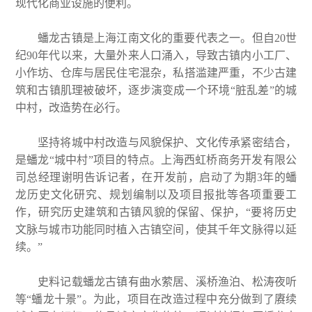
现代化商业设施的便利。
蟠龙古镇是上海江南文化的重要代表之一。但自20世
纪90年代以来，大量外来人口涌入，导致古镇内小工厂、
小作坊、仓库与居民住宅混杂，私搭滥建严重，不少古建
筑和古镇肌理被破坏，逐步演变成一个环境“脏乱差”的城
中村，改造势在必行。
坚持将城中村改造与风貌保护、文化传承紧密结合，
是蟠龙“城中村”项目的特点。上海西虹桥商务开发有限公
司总经理谢明告诉记者，在开发前，启动了为期3年的蟠
龙历史文化研究、规划编制以及项目报批等各项重要工
作，研究历史建筑和古镇风貌的保留、保护，“要将历史
文脉与城市功能同时植入古镇空间，使其千年文脉得以延
续。”
史料记载蟠龙古镇有曲水萦居、溪桥渔泊、松涛夜听
等“蟠龙十景”。为此，项目在改造过程中充分做到了赓续