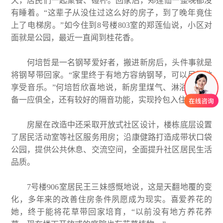
天，居民们一起聚餐、碰杯。回家后，郑莲仙一整晚都没
有睡着。“这辈子从没住过这么好的房子，到了晚年竟住
上了电梯房。”如今住到8号楼803室的郑莲仙说，小区对
面就是公园，最近一直闻到桂花香。
何培哲是一名钢琴爱好者，搬进新房后，头件事就是
将钢琴带回家。“家里终于有地方容纳钢琴，可以尽情地
享受音乐。”何培哲欣喜地说，新房里煤气、淋浴器等设
备一应俱全，还有较好的隔音功能，实现拎包入住。
房屋在改造中还采取开放式社区设计，楼栋底层设置
了居民活动室等社区服务用房；沿康健路打造成带状口袋
公园，提供公共休息、交流空间，全面提升社区居民生活
品质。
7号楼906室居民王三妹感慨地说，这是天翻地覆的变
化，多年来的改善住房条件夙愿成为现实。喜爱养花的
她，终于能将花草带回家培育，“以前没有地方养花养