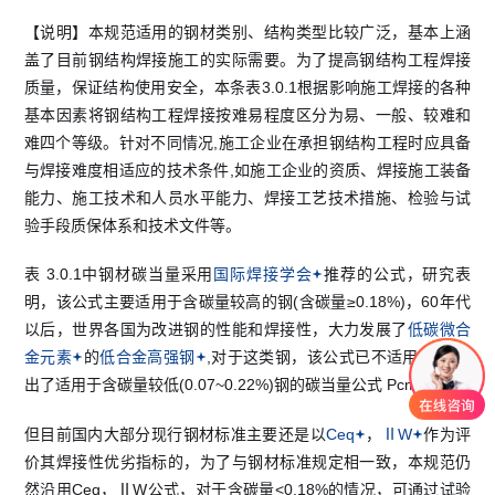
【说明】本规范适用的钢材类别、结构类型比较广泛，基本上涵
盖了目前钢结构焊接施工的实际需要。为了提高钢结构工程焊接
质量，保证结构使用安全，本条表3.0.1根据影响施工焊接的各种
基本因素将钢结构工程焊接按难易程度区分为易、一般、较难和
难四个等级。针对不同情况,施工企业在承担钢结构工程时应具备
与焊接难度相适应的技术条件,如施工企业的资质、焊接施工装备
能力、施工技术和人员水平能力、焊接工艺技术措施、检验与试
验手段质保体系和技术文件等。
表 3.0.1中钢材碳当量采用
国际焊接学会
推荐的公式，研究表
明，该公式主要适用于含碳量较高的钢(含碳量≥0.18%)，60年代
以后，世界各国为改进钢的性能和焊接性，大力发展了
低碳微合
金元素
的
低合金高强钢
,对于这类钢，该公式已不适用,为此提
出了适用于含碳量较低(0.07~0.22%)钢的碳当量公式 Pcm。
但目前国内大部分现行钢材标准主要还是以
Ceq
，
ⅡW
作为评
价其焊接性优劣指标的，为了与钢材标准规定相一致，本规范仍
然沿用Ceq，ⅡW公式，对于含碳量<0.18%的情况，可通过试验