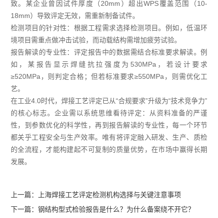
致。某企业曾因试件厚度（20mm）超出WPS覆盖范围（10-
18mm）导致评定无效，需重新制备试件。
检测项目的针对性：根据工程需求选择检测项目。例如，低温环
境项目需重点做冲击试验，而动载结构需增加疲劳试验。
报告解读的专业性：评定报告中的数据需结合标准要求解读。例
如，某报告显示焊缝抗拉强度为530MPa，若设计要求
≥520MPa，则判定合格；但若标准要求≥550MPa，则需优化工
艺。
在工业4.0时代，焊接工艺评定已从“合规要求”升级为“技术竞争力”
的核心标志。企业需以系统思维看待评定：从资料准备的严谨
性，到参数优化的科学性，再到报告解读的专业性，每一个环节
都关乎工程安全与生产效率。唯有将评定融入研发、生产、质检
的全流程，才能构建起不可复制的质量优势，在市场中赢得长期
发展。
上一篇：
上海焊接工艺评定检测机构选择与关键注意事项
下一篇：
钢结构型式检验报告是什么？为什么备案绕不开它？