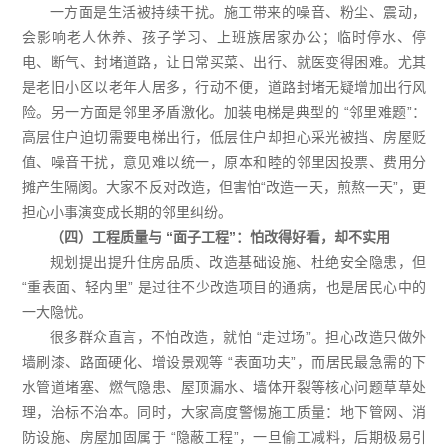
一方面是生活被持续干扰。施工带来的噪音、粉尘、震动，
会影响老人休养、孩子学习、上班族居家办公；临时停水、停
电、断气、封堵道路，让日常买菜、出行、就医变得困难。尤其
是老旧小区以老年人居多，行动不便，道路封堵无疑增加出行风
险。另一方面是邻里矛盾激化。加装电梯是典型的 “邻里难题”：
高层住户迫切需要电梯出行，低层住户却担心采光被挡、房屋贬
值、噪音干扰，意见难以统一，原本和睦的邻里因投票、费用分
摊产生隔阂。大家不反对改造，但害怕“改造一天，煎熬一天”，更
担心小事演变成长期的邻里纠纷。
（四）工程质量与 “面子工程”：怕改得好看，却不实用
规划提出提升住房品质、改造基础设施、杜绝安全隐患，但
“重表面、轻内里” 是过往不少改造项目的通病，也是居民心中的
一大隐忧。
很多群众直言，不怕改造，就怕 “走过场”。担心改造只做外
墙刷漆、路面硬化、增设景观等 “表面功夫”，而居民最急需的下
水管道堵塞、燃气隐患、屋顶漏水、墙体开裂等核心问题草草处
理，治标不治本。同时，大家高度警惕施工质量：地下管网、消
防设施、房屋加固属于 “隐蔽工程”，一旦偷工减料，后期极易引