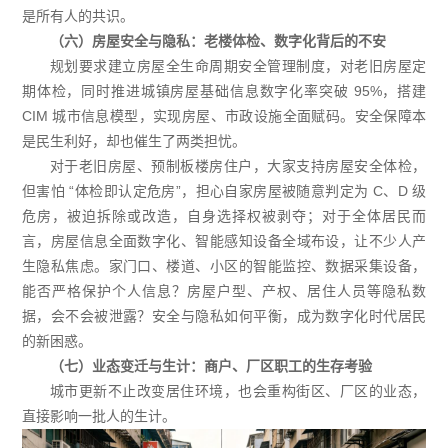
是所有人的共识。
（六）房屋安全与隐私：老楼体检、数字化背后的不安
规划要求建立房屋全生命周期安全管理制度，对老旧房屋定
期体检，同时推进城镇房屋基础信息数字化率突破 95%，搭建
CIM 城市信息模型，实现房屋、市政设施全面赋码。安全保障本
是民生利好，却也催生了两类担忧。
对于老旧房屋、预制板楼房住户，大家支持房屋安全体检，
但害怕 “体检即认定危房”，担心自家房屋被随意判定为 C、D 级
危房，被迫拆除或改造，自身选择权被剥夺；对于全体居民而
言，房屋信息全面数字化、智能感知设备全域布设，让不少人产
生隐私焦虑。家门口、楼道、小区的智能监控、数据采集设备，
能否严格保护个人信息？房屋户型、产权、居住人员等隐私数
据，会不会被泄露？安全与隐私如何平衡，成为数字化时代居民
的新困惑。
（七）业态变迁与生计：商户、厂区职工的生存考验
城市更新不止改变居住环境，也会重构街区、厂区的业态，
直接影响一批人的生计。