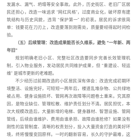
发漏水、漏气、坍塌等安全事故。此外，历史街区、老旧厂区居
民还担心，改造一味追求 “网红风格”，过度商业化，破坏原有建
筑结构与历史风貌，违背 “保护第一” 的初衷。居民的诉求很简
单：钱要花在刀刃上，改造要落到刚需处，质量要经得起时间检
验。
（五）后续管理：改造成果能否长久维系，避免 “一年新、两
年旧”
规划明确老旧小区、完整社区改造要同步完善长效管理机
制，引入物业服务，发动居民共同维护成果，但 “重建设、轻运
维” 是城市更新的老难题。
不少经历过前期改造的小区居民深有体会：改造完成初期环
境整洁、设施完好，可短短一两年后，楼道乱堆杂物、公共绿地
被占用、健身设施损坏、管网再次故障等问题卷土重来。究其原
因，是物业缺位、管理松散、维护责任划分不清。居民担忧，本
次大规模改造后，大量新增的电梯、健身器材、智慧设施、管网
管线，后续由谁维护、费用由谁承担、故障由谁抢修？如果没有
刚性的监管制度、清晰的权责划分，投入大量资金打造的美好环
境，终将慢慢变回原样。一时的翻新容易，长久的守护最难，这