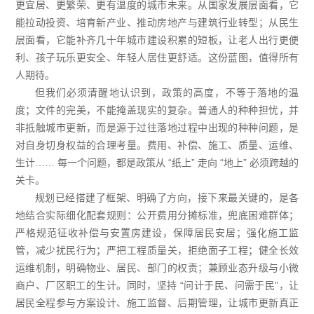
更宜居、更繁荣、更有温度的城市未来。从国家发展层面看，它
能拉动投资、培育新产业、推动房地产与建筑行业转型；从民生
层面看，它能补齐几十年城市建设积累的短板，让老人出行更便
利、孩子玩乐更安全、年轻人居住更舒适。这份蓝图，值得所有
人期待。
但我们必须清醒地认识到，政策的高度，不等于落地的温
度；文件的完美，不能掩盖现实的复杂。普通人的种种担忧，并
非抵触城市更新，而是源于过往落地过程中出现的种种问题，是
对自身切身权益的合理考量。费用、补偿、施工、质量、运维、
生计…… 每一个问题，都是政策从 “纸上” 走向 “地上” 必须跨越的
关卡。
规划已经搭建了框架、明确了方向，接下来最关键的，是各
地结合实际细化配套规则：公开费用分摊标准，兜底困难群体；
严格规范征收补偿与安置房建设，保障居民安居；强化施工监
管，减少扰民行为；严把工程质量关，拒绝面子工程；健全长效
运维机制，明确物业、居民、部门的权责；兼顾业态升级与小微
商户、厂区职工的生计。同时，坚持 “问计于民、问需于民”，让
居民全程参与方案设计、施工监督、后期管理，让城市更新真正