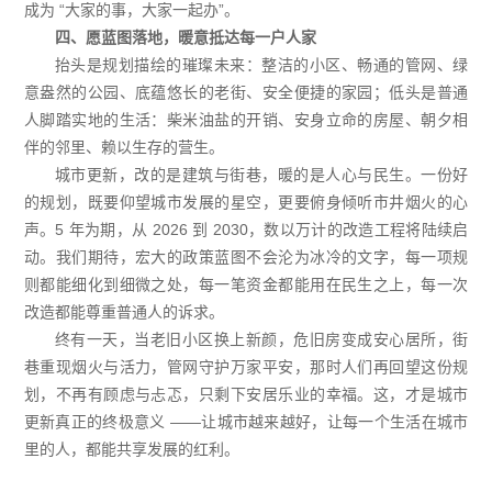
成为 “大家的事，大家一起办”。
四、愿蓝图落地，暖意抵达每一户人家
抬头是规划描绘的璀璨未来：整洁的小区、畅通的管网、绿
意盎然的公园、底蕴悠长的老街、安全便捷的家园；低头是普通
人脚踏实地的生活：柴米油盐的开销、安身立命的房屋、朝夕相
伴的邻里、赖以生存的营生。
城市更新，改的是建筑与街巷，暖的是人心与民生。一份好
的规划，既要仰望城市发展的星空，更要俯身倾听市井烟火的心
声。5 年为期，从 2026 到 2030，数以万计的改造工程将陆续启
动。我们期待，宏大的政策蓝图不会沦为冰冷的文字，每一项规
则都能细化到细微之处，每一笔资金都能用在民生之上，每一次
改造都能尊重普通人的诉求。
终有一天，当老旧小区换上新颜，危旧房变成安心居所，街
巷重现烟火与活力，管网守护万家平安，那时人们再回望这份规
划，不再有顾虑与忐忑，只剩下安居乐业的幸福。这，才是城市
更新真正的终极意义 ——让城市越来越好，让每一个生活在城市
里的人，都能共享发展的红利。