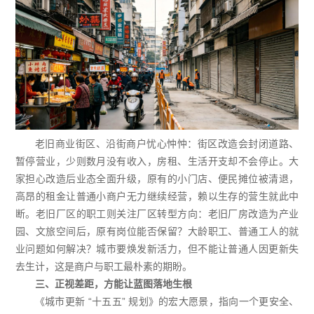
老旧商业街区、沿街商户忧心忡忡：街区改造会封闭道路、
暂停营业，少则数月没有收入，房租、生活开支却不会停止。大
家担心改造后业态全面升级，原有的小门店、便民摊位被清退，
高昂的租金让普通小商户无力继续经营，赖以生存的营生就此中
断。老旧厂区的职工则关注厂区转型方向：老旧厂房改造为产业
园、文旅空间后，原有岗位能否保留？大龄职工、普通工人的就
业问题如何解决？城市要焕发新活力，但不能让普通人因更新失
去生计，这是商户与职工最朴素的期盼。
三、正视差距，方能让蓝图落地生根
《城市更新 “十五五” 规划》的宏大愿景，指向一个更安全、