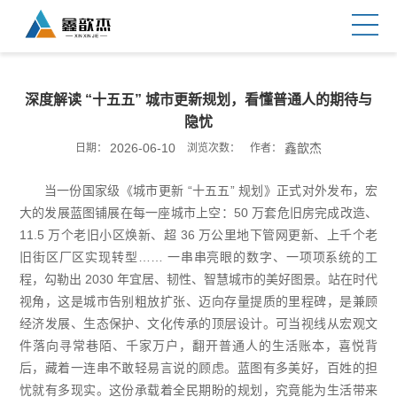
深度解读 “十五五” 城市更新规划，看懂普通人的期待与
隐忧
2026-06-10
鑫歆杰
日期：
浏览次数：
作者：
当一份国家级《城市更新 “十五五” 规划》正式对外发布，宏
大的发展蓝图铺展在每一座城市上空：50 万套危旧房完成改造、
11.5 万个老旧小区焕新、超 36 万公里地下管网更新、上千个老
旧街区厂区实现转型…… 一串串亮眼的数字、一项项系统的工
程，勾勒出 2030 年宜居、韧性、智慧城市的美好图景。站在时代
视角，这是城市告别粗放扩张、迈向存量提质的里程碑，是兼顾
经济发展、生态保护、文化传承的顶层设计。可当视线从宏观文
件落向寻常巷陌、千家万户，翻开普通人的生活账本，喜悦背
后，藏着一连串不敢轻易言说的顾虑。蓝图有多美好，百姓的担
忧就有多现实。这份承载着全民期盼的规划，究竟能为生活带来