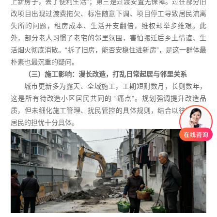
上新房子，丢了便利生活”；第三是过渡安置无保障。过往部分旧
改项目出现过渡费拖欠、标准随意下调、项目停工导致居民流离
失所的问题，租房成本、生活开支翻倍，维权却举步维艰。此
外，部分老人习惯了老宅的邻里氛围，害怕搬迁后乡土情谊、生
活烟火彻底消散。“拆了旧房，能否安稳住进新房”，是这一群体最
朴素也最沉重的疑问。
（三）施工影响：漫长改造，打乱日常起居与邻里关系
城市更新多为露天、全域施工，工期短则数月，长则数年，
这是所有待改造小区居民共同的 “痛点”。规划强调提升改造品
质，但未细化施工管理、扰民管控的具体规则，结合以往案例，
居民的担忧十分具体。