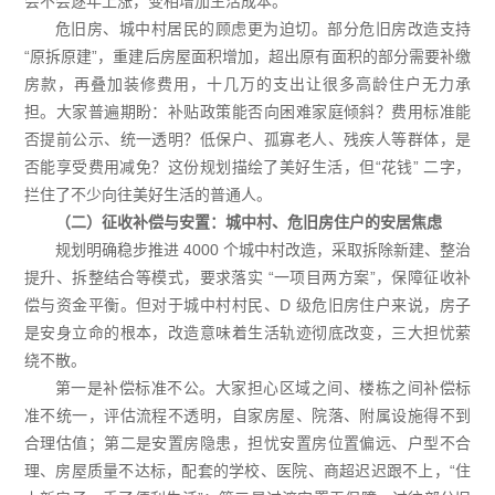
会不会逐年上涨，变相增加生活成本。
危旧房、城中村居民的顾虑更为迫切。部分危旧房改造支持
“原拆原建”，重建后房屋面积增加，超出原有面积的部分需要补缴
房款，再叠加装修费用，十几万的支出让很多高龄住户无力承
担。大家普遍期盼：补贴政策能否向困难家庭倾斜？费用标准能
否提前公示、统一透明？低保户、孤寡老人、残疾人等群体，是
否能享受费用减免？这份规划描绘了美好生活，但“花钱” 二字，
拦住了不少向往美好生活的普通人。
（二）征收补偿与安置：城中村、危旧房住户的安居焦虑
规划明确稳步推进 4000 个城中村改造，采取拆除新建、整治
提升、拆整结合等模式，要求落实 “一项目两方案”，保障征收补
偿与资金平衡。但对于城中村村民、D 级危旧房住户来说，房子
是安身立命的根本，改造意味着生活轨迹彻底改变，三大担忧萦
绕不散。
第一是补偿标准不公。大家担心区域之间、楼栋之间补偿标
准不统一，评估流程不透明，自家房屋、院落、附属设施得不到
合理估值；第二是安置房隐患，担忧安置房位置偏远、户型不合
理、房屋质量不达标，配套的学校、医院、商超迟迟跟不上，“住