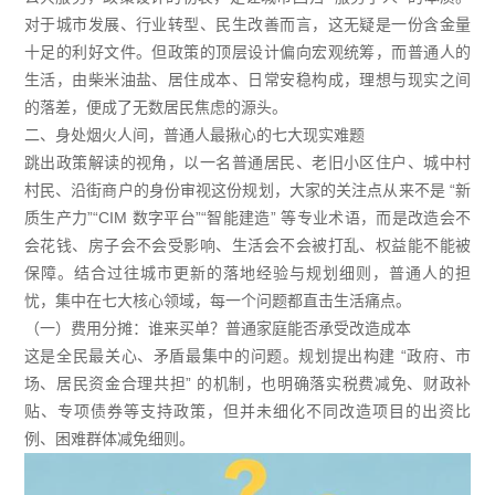
对于城市发展、行业转型、民生改善而言，这无疑是一份含金量
十足的利好文件。但政策的顶层设计偏向宏观统筹，而普通人的
生活，由柴米油盐、居住成本、日常安稳构成，理想与现实之间
的落差，便成了无数居民焦虑的源头。
二、身处烟火人间，普通人最揪心的七大现实难题
跳出政策解读的视角，以一名普通居民、老旧小区住户、城中村
村民、沿街商户的身份审视这份规划，大家的关注点从来不是 “新
质生产力”“CIM 数字平台”“智能建造” 等专业术语，而是改造会不
会花钱、房子会不会受影响、生活会不会被打乱、权益能不能被
保障。结合过往城市更新的落地经验与规划细则，普通人的担
忧，集中在七大核心领域，每一个问题都直击生活痛点。
（一）费用分摊：谁来买单？普通家庭能否承受改造成本
这是全民最关心、矛盾最集中的问题。规划提出构建 “政府、市
场、居民资金合理共担” 的机制，也明确落实税费减免、财政补
贴、专项债券等支持政策，但并未细化不同改造项目的出资比
例、困难群体减免细则。