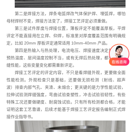
第二是焊接方法，焊条电弧焊改气体保护焊、埋弧焊，哪怕
母材焊材不变，焊接方法变了，焊接工艺评定必须重做。
第三是试件厚度与焊接位置，薄板评定不能覆盖厚板，平焊
评定不能直接用在立焊、仰焊，标准里对厚度覆盖范围有明确规
定，比如 20mm 厚板评定通常适用 10mm-40mm 产品。
第四是热输入与热处理，电流电压、焊接速度决定热输入，
预热温度、层间温度控制不当，或有无焊后热处理，都会影响焊
缝性能，这些变量变化都需重新评定。
焊接工艺评定的评定内容，不只是看焊缝外观，更要做全面
性能检测。外观检查只是基础，还要做无损检测（射线、超声
波）排查内部气孔、夹渣、未熔合；更关键的是力学性能试验，
拉伸试验测焊缝强度，弯曲试验查塑性，冲击试验验韧性，有些
特殊工况还要做硬度、耐腐蚀试验。只有所有检测都合格，才能
证明这套工艺靠谱，后续才能基于焊接工艺评定报告编制正式焊
接作业指导书。