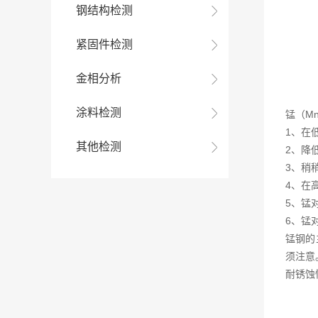
钢结构检测
紧固件检测
金相分析
涂料检测
锰（M
1、在
其他检测
2、降
3、稍
4、在
5、锰
6、锰
锰钢的
须注意
耐锈蚀