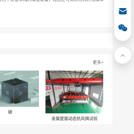
硅
更多>
碳
金属屋面动态抗风揭试验