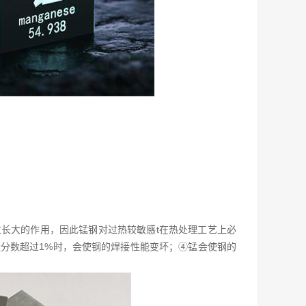
长大的作用，因此锰钢对过热较敏感t在热处理工艺上必
分数超过1%时，会使钢的焊接性能变坏；④锰会使钢的