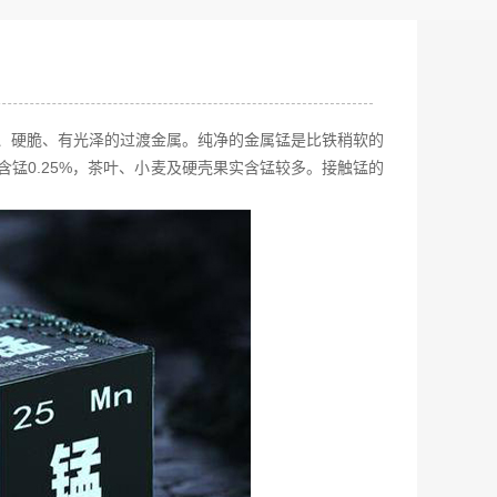
白色、硬脆、有光泽的过渡金属。纯净的金属锰是比铁稍软的
锰0.25%，茶叶、小麦及硬壳果实含锰较多。接触锰的