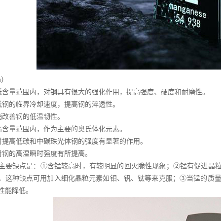
n）
低含量范围内，对钢具有很大的强化作用，提高强度、硬度和耐磨性。
低钢的临界冷却速度，提高钢的淬透性。
稍改善钢的低温韧性。
高含量范围内，作为主要的奥氏体化元素。
对提高低碳和中碳珠光体钢的强度有显著的作用。
对钢的高温瞬时强度有所提高。
主要缺点是：①含锰较高时，有较明显的回火脆性现象；②锰有促进晶粒
。这种缺点可用加入细化晶粒元素如钼、钒、钛等来克服；③当锰的质量
性能降低。