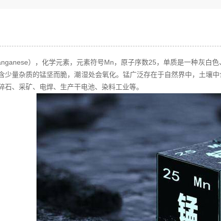
anganese），化学元素，元素符号Mn，原子序数25，单质是一种灰
含少量杂质的锰坚而脆，潮湿处会氧化。锰广泛存在于自然界中，土壤中含
碎石、采矿、电焊、生产干电池、染料工业等。