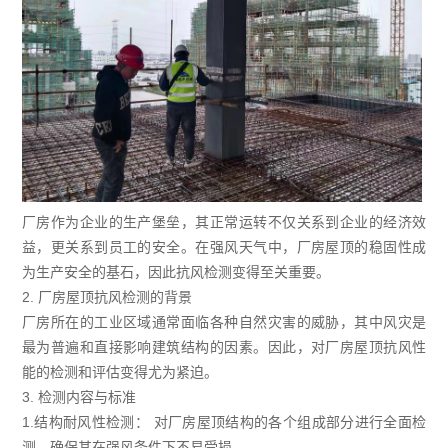
厂房作为企业的生产堡垒，其正常运转不仅关系到企业的经济效
益，更关系到员工的安全。在强风天气中，厂房屋顶的稳固性成
为生产安全的基石，因此抗风检测变得至关重要。
2. 厂房屋顶抗风检测的背景
厂房所在的工业区域通常面临各种自然灾害的威胁，其中风灾是
最为普遍和直接影响建筑结构的因素。因此，对厂房屋顶抗风性
能的检测和评估变得尤为紧迫。
3. 检测内容与标准
1.结构耐风性检测： 对厂房屋顶结构的各个组成部分进行全面检
测，确保其在强风条件下不易受损。