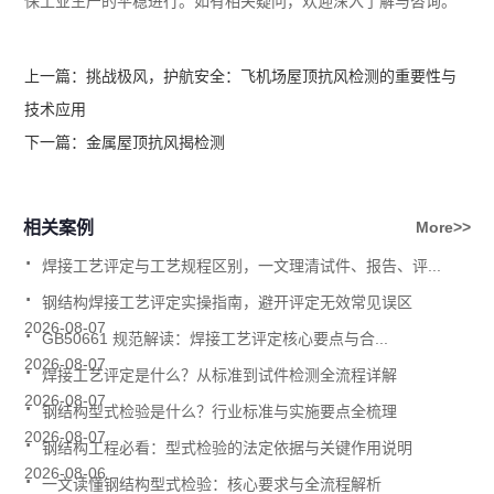
保工业生产的平稳进行。如有相关疑问，欢迎深入了解与咨询。
上一篇：
挑战极风，护航安全：飞机场屋顶抗风检测的重要性与
技术应用
下一篇：
金属屋顶抗风揭检测
相关案例
More>>
.
焊接工艺评定与工艺规程区别，一文理清试件、报告、评...
.
钢结构焊接工艺评定实操指南，避开评定无效常见误区
.
2026-08-07
GB50661 规范解读：焊接工艺评定核心要点与合...
.
2026-08-07
焊接工艺评定是什么？从标准到试件检测全流程详解
.
2026-08-07
钢结构型式检验是什么？行业标准与实施要点全梳理
.
2026-08-07
钢结构工程必看：型式检验的法定依据与关键作用说明
.
2026-08-06
一文读懂钢结构型式检验：核心要求与全流程解析